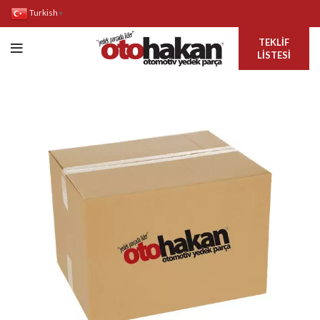
Turkish
▼
TEKLIF
LISTESI