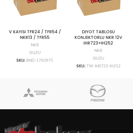
V KAYISI TFR24 / TFR54 /
DIYOT TABLOSU
NKR13 / TFR55
KONJEKTORLU NKR 12V
IHR723+IH252
NKR
NKR
ISUZU
ISUZU
SKU:
BND-17X0975
SKU:
TW-IHR723-IH252