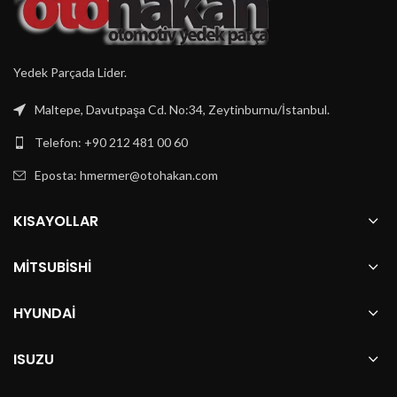
Yedek Parçada Lider.
Maltepe, Davutpaşa Cd. No:34, Zeytinburnu/İstanbul.
Telefon: +90 212 481 00 60
Eposta:
hmermer@otohakan.com
KISAYOLLAR
MITSUBISHI
HYUNDAI
ISUZU