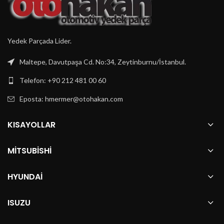
Yedek Parçada Lider.
Maltepe, Davutpaşa Cd. No:34, Zeytinburnu/İstanbul.
Telefon: +90 212 481 00 60
Eposta:
hmermer@otohakan.com
KISAYOLLAR
MITSUBISHI
HYUNDAI
ISUZU