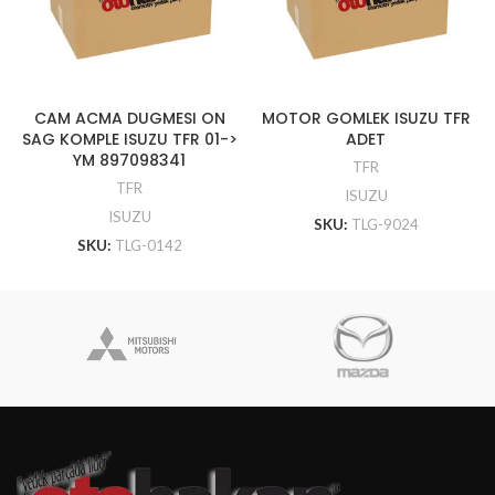
CAM ACMA DUGMESI ON
MOTOR GOMLEK ISUZU TFR
SAG KOMPLE ISUZU TFR 01->
ADET
YM 897098341
TFR
TFR
ISUZU
ISUZU
SKU:
TLG-9024
SKU:
TLG-0142