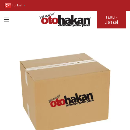
Turkish
▼
TEKLIF
LISTESI