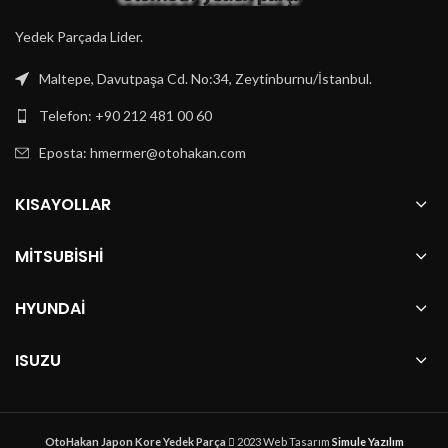
Yedek Parçada Lider.
Maltepe, Davutpaşa Cd. No:34, Zeytinburnu/İstanbul.
Telefon: +90 212 481 00 60
Eposta:
hmermer@otohakan.com
KISAYOLLAR
MITSUBISHI
HYUNDAI
ISUZU
OtoHakan Japon Kore Yedek Parça
2023 Web Tasarım
Simule Yazılım