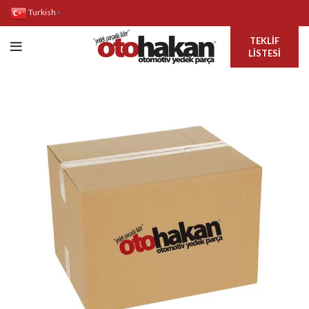
Turkish
▼
TEKLIF
LISTESI