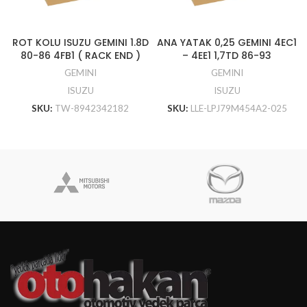
ROT KOLU ISUZU GEMINI 1.8D
ANA YATAK 0,25 GEMINI 4EC1
80-86 4FB1 ( RACK END )
– 4EE1 1,7TD 86-93
GEMINI
GEMINI
ISUZU
ISUZU
SKU:
TW-8942342182
SKU:
LLE-LPJ79M454A2-025