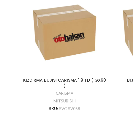
KIZDIRMA BUJISI CARISMA 1,9 TD ( GX60
BI
)
CARISMA
MITSUBISHI
SKU:
SVC-SV068