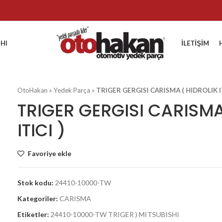
HI
İLETIŞIM
OtoHakan
»
Yedek Parça
»
TRIGER GERGISI CARISMA ( HIDROLIK IT
TRIGER GERGISI CARISMA
ITICI )
Favoriye ekle
Stok kodu:
24410-10000-TW
Kategoriler:
CARISMA
Etiketler:
24410-10000-TW TRIGER ) MITSUBISHI