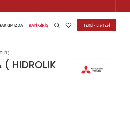
HAKKIMIZDA
BAYI GIRIŞ
TEKLIF LISTESI
ICI )
 ( HIDROLIK