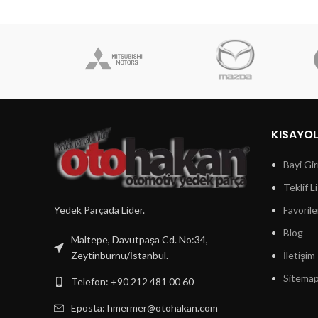
KISAYO
Bayi Gir
Teklif L
Yedek Parçada Lider.
Favorile
Blog
Maltepe, Davutpaşa Cd. No:34,
Zeytinburnu/İstanbul.
İletişim
Sitema
Telefon: +90 212 481 00 60
Eposta:
hmermer@otohakan.com