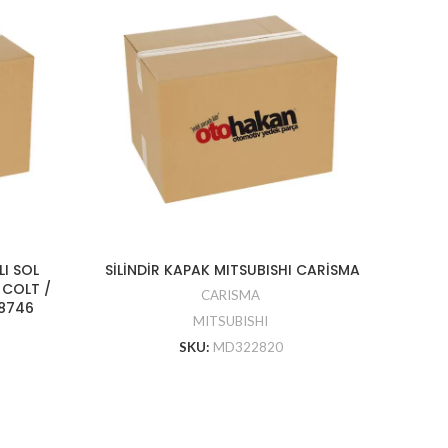
I SOL
SİLİNDİR KAPAK MITSUBISHI CARİSMA
KAMP
/ COLT /
CARISMA
18746
MITSUBISHI
SKU:
MD322820