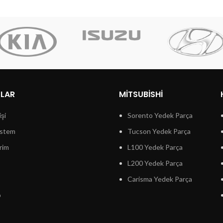
LLAR
MITSUBISHI
işi
Sorento Yedek Parça
istem
Tucson Yedek Parça
rim
L100 Yedek Parça
L200 Yedek Parça
Carisma Yedek Parça
p