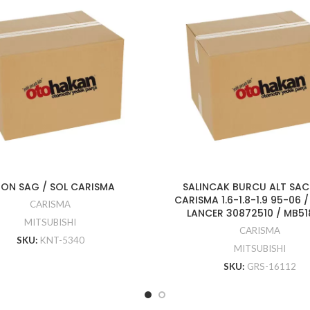
JON SAG / SOL CARISMA
SALINCAK BURCU ALT SACL
CARISMA 1.6-1.8-1.9 95-06 
CARISMA
LANCER 30872510 / MB5
MITSUBISHI
CARISMA
SKU:
KNT-5340
MITSUBISHI
SKU:
GRS-16112