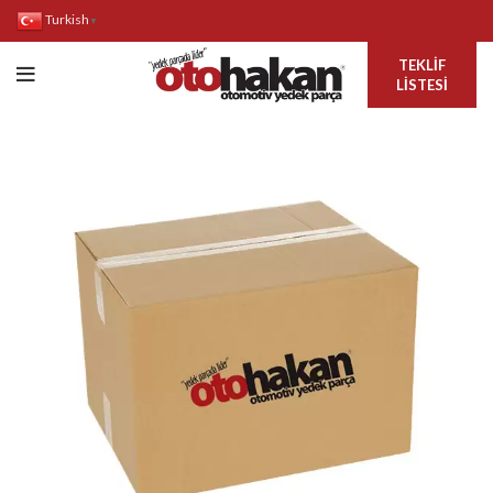
Turkish
▼
TEKLIF
LISTESI