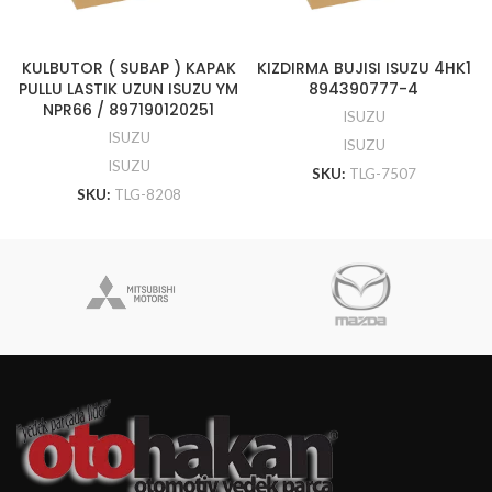
KULBUTOR ( SUBAP ) KAPAK
KIZDIRMA BUJISI ISUZU 4HK1
PULLU LASTIK UZUN ISUZU YM
894390777-4
NPR66 / 897190120251
ISUZU
ISUZU
ISUZU
ISUZU
SKU:
TLG-7507
SKU:
TLG-8208