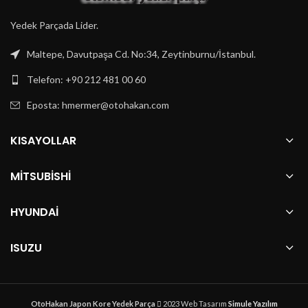
Yedek Parçada Lider.
Maltepe, Davutpaşa Cd. No:34, Zeytinburnu/İstanbul.
Telefon: +90 212 481 00 60
Eposta:
hmermer@otohakan.com
KISAYOLLAR
MITSUBISHI
HYUNDAI
ISUZU
OtoHakan Japon Kore Yedek Parça
2023 Web Tasarım
Simule Yazılım