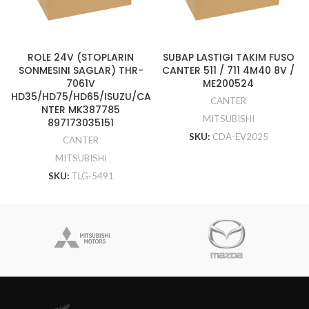
ROLE 24V (STOPLARIN
SUBAP LASTIGI TAKIM FUSO
SONMESINI SAGLAR) THR-
CANTER 511 / 711 4M40 8V /
7061V
ME200524
HD35/HD75/HD65/ISUZU/CA
CANTER
NTER MK387785
MITSUBISHI
897173035151
SKU:
CDA-EV2025
CANTER
MITSUBISHI
SKU:
TLG-5491