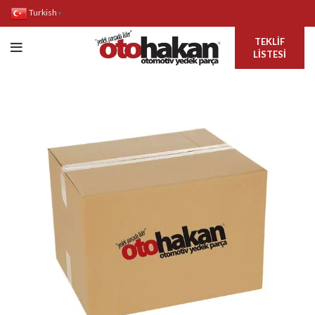
Turkish
▼
TEKLIF
LISTESI