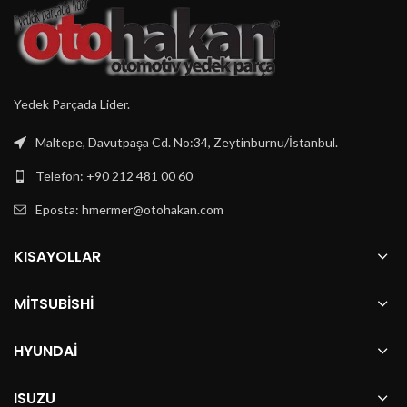
Yedek Parçada Lider.
Maltepe, Davutpaşa Cd. No:34, Zeytinburnu/İstanbul.
Telefon: +90 212 481 00 60
Eposta:
hmermer@otohakan.com
KISAYOLLAR
MITSUBISHI
HYUNDAI
ISUZU