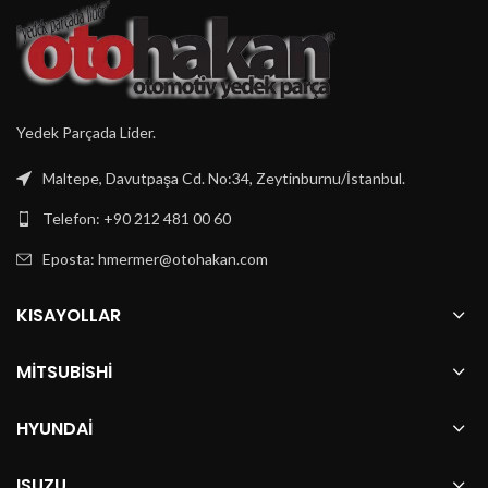
Yedek Parçada Lider.
Maltepe, Davutpaşa Cd. No:34, Zeytinburnu/İstanbul.
Telefon: +90 212 481 00 60
Eposta:
hmermer@otohakan.com
KISAYOLLAR
MITSUBISHI
HYUNDAI
ISUZU