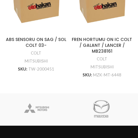
ABS SENSORU ON SAG / SOL
FREN HORTUMU ON IC COLT
COLT 03-
/ GALANT / LANCER /
MB238161
COLT
COLT
MITSUBISHI
MITSUBISHI
SKU:
TW-2000451
SKU:
MZK-MT-6448