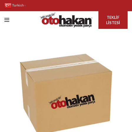
Turkish
▼
TEKLIF
LISTESI