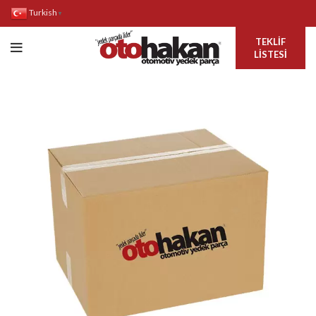
Turkish
▼
TEKLIF
LISTESI