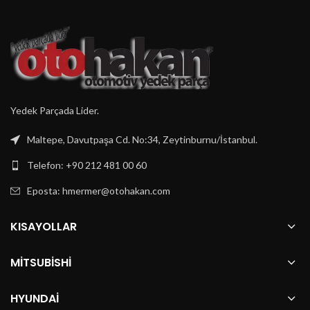
Yedek Parçada Lider.
Maltepe, Davutpaşa Cd. No:34, Zeytinburnu/İstanbul.
Telefon: +90 212 481 00 60
Eposta:
hmermer@otohakan.com
KISAYOLLAR
MITSUBISHI
HYUNDAI