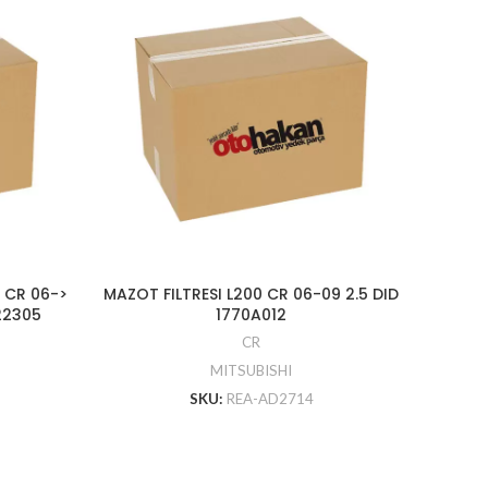
 CR 06->
MAZOT FILTRESI L200 CR 06-09 2.5 DID
TAMPON
22305
1770A012
CR
MITSUBISHI
SKU:
REA-AD2714