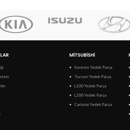
LLAR
MITSUBISHI
işi
Sorento Yedek Parça
istem
Tucson Yedek Parça
rim
L100 Yedek Parça
L200 Yedek Parça
Carisma Yedek Parça
p