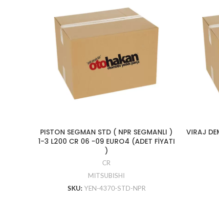
PISTON SEGMAN STD ( NPR SEGMANLI )
VIRAJ DE
1-3 L200 CR 06 -09 EURO4 (ADET FİYATI
)
CR
MITSUBISHI
SKU:
YEN-4370-STD-NPR