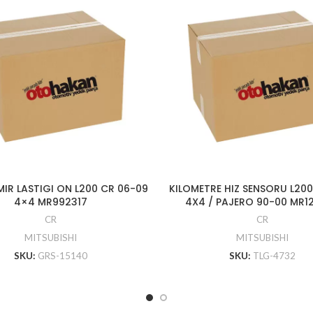
MIR LASTIGI ON L200 CR 06-09
KILOMETRE HIZ SENSORU L200
4×4 MR992317
4X4 / PAJERO 90-00 MR1
CR
CR
MITSUBISHI
MITSUBISHI
SKU:
GRS-15140
SKU:
TLG-4732