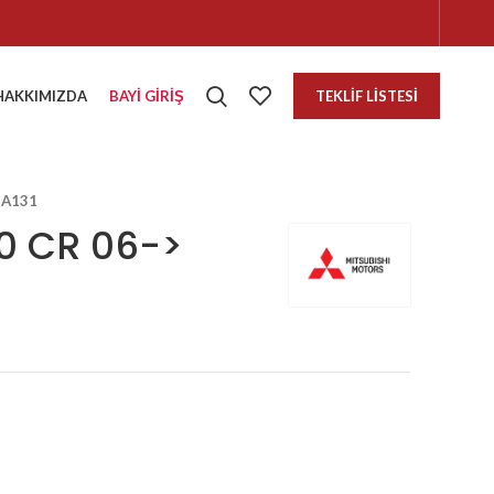
HAKKIMIZDA
BAYI GIRIŞ
TEKLIF LISTESI
5A131
0 CR 06->