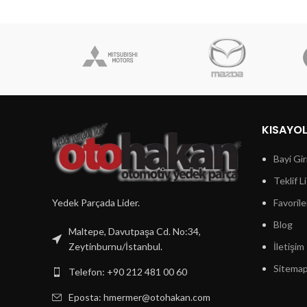
KISAYO
Bayi Gir
Teklif L
Yedek Parçada Lider.
Favorile
Blog
Maltepe, Davutpaşa Cd. No:34,
Zeytinburnu/İstanbul.
İletişim
Sitema
Telefon: +90 212 481 00 60
Eposta:
hmermer@otohakan.com