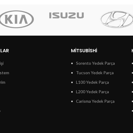
LLAR
MITSUBISHI
işi
Sorento Yedek Parça
istem
Tucson Yedek Parça
rim
L100 Yedek Parça
L200 Yedek Parça
Carisma Yedek Parça
p