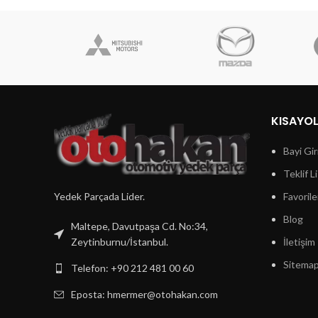
KISAYO
Bayi Gir
Teklif L
Yedek Parçada Lider.
Favorile
Blog
Maltepe, Davutpaşa Cd. No:34,
Zeytinburnu/İstanbul.
İletişim
Sitema
Telefon: +90 212 481 00 60
Eposta:
hmermer@otohakan.com