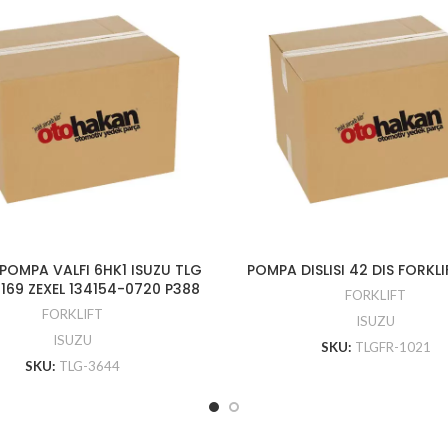
OMPA VALFI 6HK1 ISUZU TLG
POMPA DISLISI 42 DIS FORKL
169 ZEXEL 134154-0720 P388
FORKLIFT
FORKLIFT
ISUZU
ISUZU
SKU:
TLGFR-1021
SKU:
TLG-3644