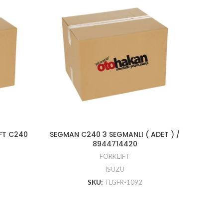
IFT C240
SEGMAN C240 3 SEGMANLI ( ADET ) /
YAG 
8944714420
FORKLIFT
ISUZU
SKU:
TLGFR-1092