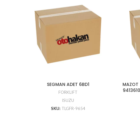
SEGMAN ADET 6BD1
MAZOT P
9413610
FORKLIFT
ISUZU
SKU:
TLGFR-9654