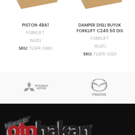
PISTON 4BA1
DAMPER DISLI BUYUK
FORKLIFT C240 50 DIS
FORKLIFT
FORKLIFT
ISUZU
ISUZU
SKU:
TLGFR-1880
SKU:
TLGFR-1020