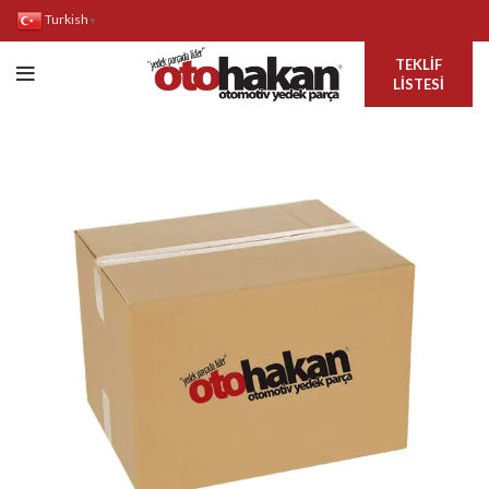
Turkish
▼
TEKLIF
LISTESI