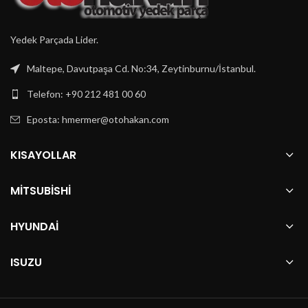
Yedek Parçada Lider.
Maltepe, Davutpaşa Cd. No:34, Zeytinburnu/İstanbul.
Telefon: +90 212 481 00 60
Eposta:
hmermer@otohakan.com
KISAYOLLAR
MITSUBISHI
HYUNDAI
ISUZU