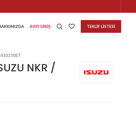
HAKKIMIZDA
BAYI GIRIŞ
TEKLIF LISTESI
553221027
SUZU NKR /