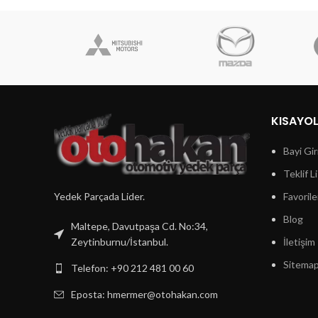
KISAYO
Bayi Gir
Teklif L
Yedek Parçada Lider.
Favorile
Blog
Maltepe, Davutpaşa Cd. No:34,
Zeytinburnu/İstanbul.
İletişim
Sitema
Telefon: +90 212 481 00 60
Eposta:
hmermer@otohakan.com