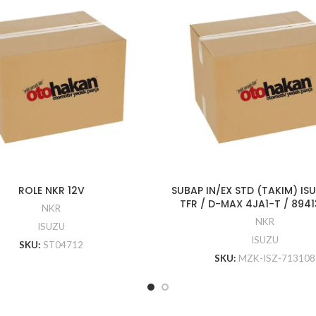
ROLE NKR 12V
SUBAP IN/EX STD (TAKIM) ISU
TFR / D-MAX 4JA1-T / 894
NKR
NKR
ISUZU
ISUZU
SKU:
ST04712
SKU:
MZK-ISZ-713108