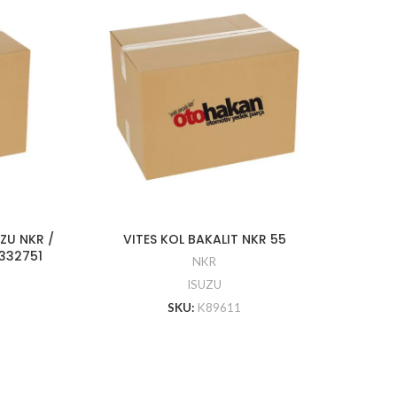
ZU NKR /
VITES KOL BAKALIT NKR 55
EG
1332751
NKR
ISUZU
SKU:
K89611