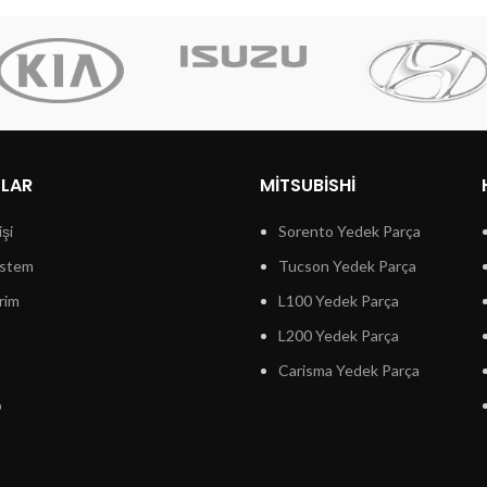
LLAR
MITSUBISHI
işi
Sorento Yedek Parça
istem
Tucson Yedek Parça
rim
L100 Yedek Parça
L200 Yedek Parça
Carisma Yedek Parça
p