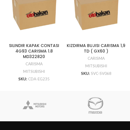
SILINDIR KAPAK CONTASI
KIZDIRMA BUJISI CARISMA 1,9
4G93 CARISMA 1.8
TD ( GX60 )
MD322820
CARISMA
CARISMA
MITSUBISHI
MITSUBISHI
SKU:
SVC-SV068
SKU:
CDA-EG235