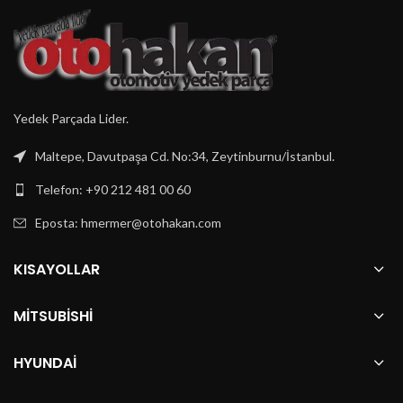
Yedek Parçada Lider.
Maltepe, Davutpaşa Cd. No:34, Zeytinburnu/İstanbul.
Telefon: +90 212 481 00 60
Eposta:
hmermer@otohakan.com
KISAYOLLAR
MITSUBISHI
HYUNDAI