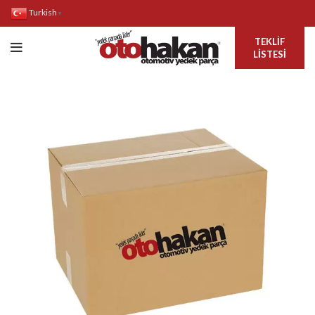
Turkish
▼
TEKLIF
LISTESI