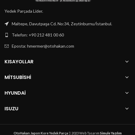
Yedek Parçada Lider.
Maltepe, Davutpaşa Cd. No:34, Zeytinburnu/İstanbul.
Telefon: +90 212 481 00 60
Eposta:
hmermer@otohakan.com
KISAYOLLAR
MITSUBISHI
HYUNDAI
ISUZU
OtoHakan Japon Kore Yedek Parça
2023 Web Tasarım
Simule Yazılım