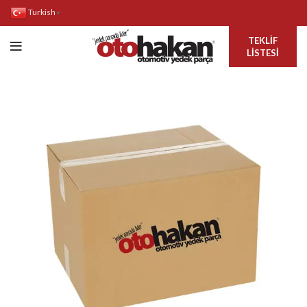
Turkish
▼
TEKLIF
LISTESI